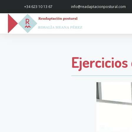
+34 623 10 13 67
info@readaptacionpostural.com
Ejercicios