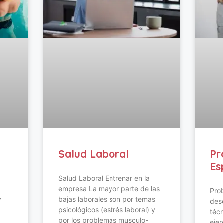
Salud Laboral
Pr
Es
Salud Laboral Entrenar en la
empresa La mayor parte de las
Pro
y
bajas laborales son por temas
dese
psicológicos (estrés laboral) y
técn
por los problemas musculo-
ejer