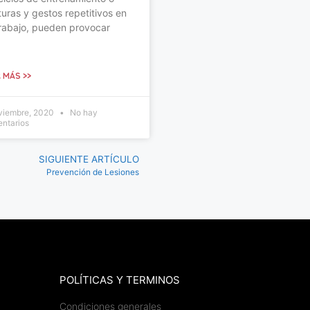
uras y gestos repetitivos en
trabajo, pueden provocar
 MÁS >>
viembre, 2020
No hay
ntarios
SIGUIENTE ARTÍCULO
Prevención de Lesiones
POLÍTICAS Y TERMINOS
Condiciones generales