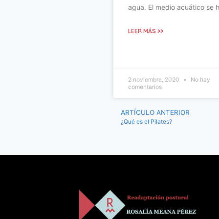
agua. El medio acuático se 
LEER MÁS >>
2 noviembre, 2020
No hay
comentarios
ARTÍCULO ANTERIOR
¿Qué es el Pilates?