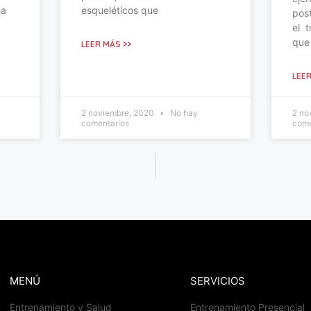
ha
esqueléticos que
post
el 
que
LEER MÁS >>
LEER
2 noviembre, 2020
No hay
2 no
comentarios
come
MENÚ
SERVICIOS
Entrenamiento y Salud
Entrenamiento Presencial