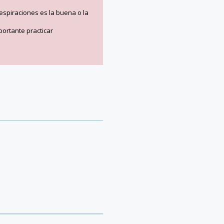
respiraciones es la buena o la
portante practicar