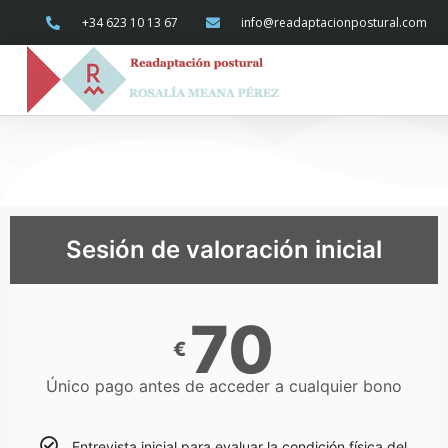
+34 623 10 13 67
info@readaptacionpostural.com
Sesión de valoración inicial
70
€
Único pago antes de acceder a cualquier bono
Entrevista inicial para evaluar la condición física del