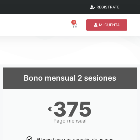
REGISTRATE
0
MI CUENTA
Bono mensual 2 sesiones
375
€
Pago mensual
El bono tiene una duración de un mes