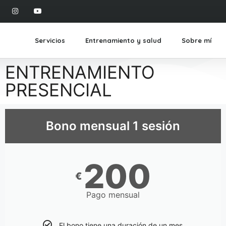
Servicios
Entrenamiento y salud
Sobre mí
ENTRENAMIENTO
PRESENCIAL
Bono mensual 1 sesión
200
€
Pago mensual
El bono tiene una duración de un mes