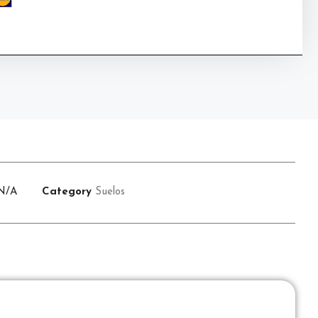
N/A
Category
Suelos