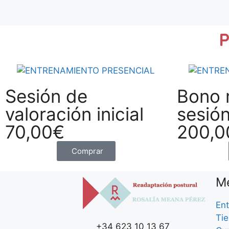
Sesión de
Bono 
valoración inicial
sesió
70,00
€
200,0
Comprar
M
Ent
Ti
+34 623 10 13 67