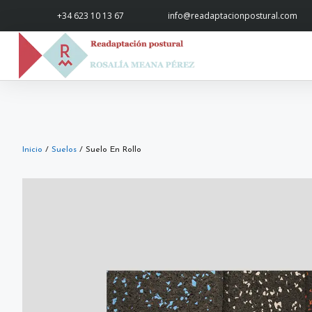
+34 623 10 13 67
info@readaptacionpostural.com
Inicio
/
Suelos
/ Suelo En Rollo