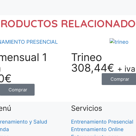
PRODUCTOS RELACIONADO
mensual 1
Trineo
n
308,44
€
+ iva
0
€
Comprar
Comprar
enú
Servicios
renamiento y Salud
Entrenamiento Presencial
enda
Entrenamiento Online