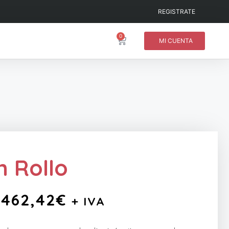
REGISTRATE
0
MI CUENTA
n Rollo
462,42
€
+ IVA