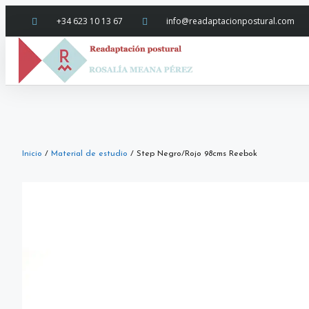
+34 623 10 13 67
info@readaptacionpostural.com
Inicio
/
Material de estudio
/ Step Negro/Rojo 98cms Reebok