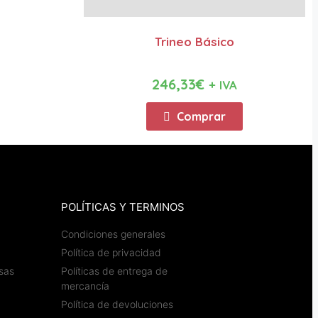
Trineo Básico
246,33
€
+ IVA
Comprar
POLÍTICAS Y TERMINOS
Condiciones generales
Política de privacidad
sas
Políticas de entrega de
mercancía
Política de devoluciones