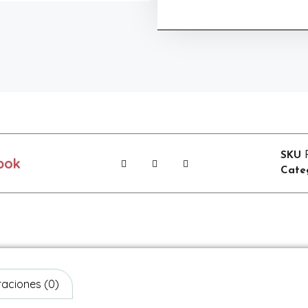
SKU
bok
Cate
raciones (0)