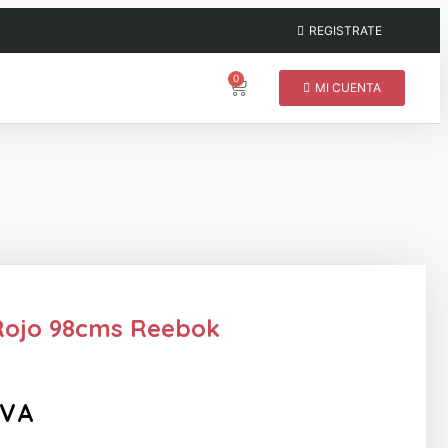
REGISTRATE
0
MI CUENTA
Rojo 98cms Reebok
IVA