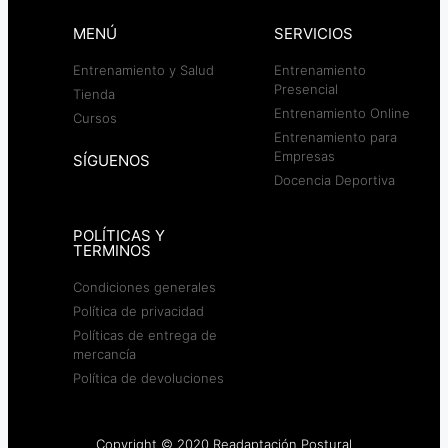
MENÚ
SERVICIOS
Entrenamiento y Salud
Entrenamiento
Presencial
Tienda
Entrenamiento Online
Cursos
Entrenamiento para
Empresas
SÍGUENOS
Docencia Deportiva
POLÍTICAS Y
TERMINOS
Condiciones generales
Política de privacidad
Políticas de entrega de
mercancía
Política de devoluciones
Copyright © 2020 Readaptación Postural