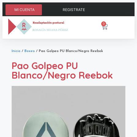
MI CUENTA
REGISTRATE
0
Inicio
/
Boxeo
/ Pao Golpeo PU Blanco/Negro Reebok
Pao Golpeo PU
Blanco/Negro Reebok