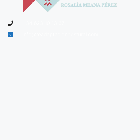
+34 623 10 13 67
info@readaptacionpostural.com
Asturias, España
MENÚ
SERVICIOS
Entrenamiento y Salud
Entrenamiento
Presencial
Tienda
Entrenamiento Online
Cursos
Entrenamiento para
Empresas
SÍGUENOS
Docencia Deportiva
POLÍTICAS Y