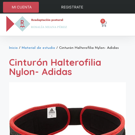
MI CUENTA
REGISTRATE
0
Inicio
/
Material de estudio
/ Cinturón Halterofilia Nylon- Adidas
Cinturón Halterofilia
Nylon- Adidas