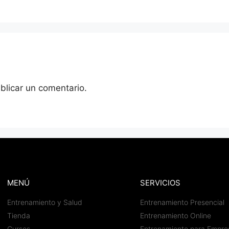
blicar un comentario.
MENÚ
SERVICIOS
Entrenamiento y Salud
Entrenamiento Presencial
Tienda
Entrenamiento Online
Cursos
Entrenamiento para Empre