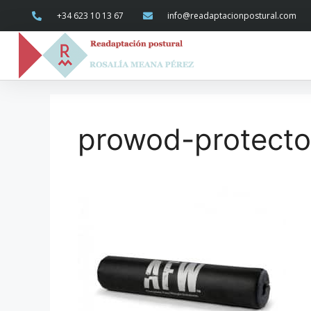
+34 623 10 13 67
info@readaptacionpostural.com
prowod-protector