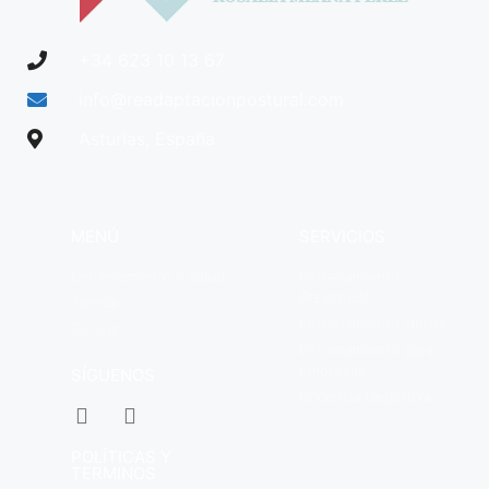
+34 623 10 13 67
info@readaptacionpostural.com
Asturias, España
MENÚ
SERVICIOS
Entrenamiento y Salud
Entrenamiento
Presencial
Tienda
Entrenamiento Online
Cursos
Entrenamiento para
Empresas
SÍGUENOS
Docencia Deportiva
POLÍTICAS Y
TERMINOS