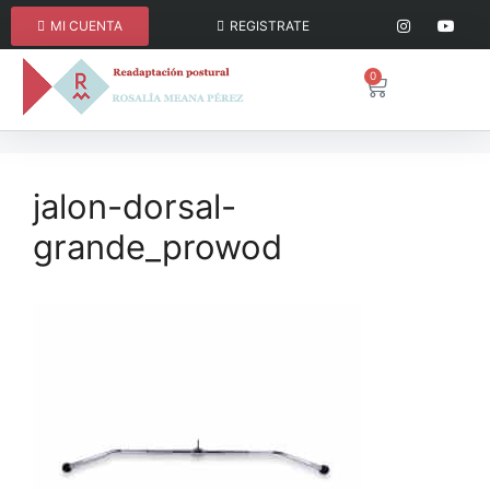
MI CUENTA
REGISTRATE
0
jalon-dorsal-
grande_prowod