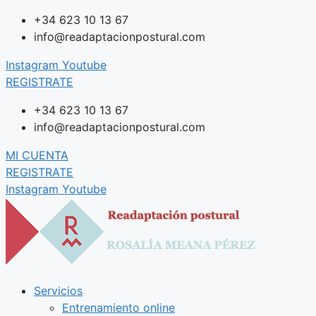
Saltar
+34 623 10 13 67
al
info@readaptacionpostural.com
contenido
Instagram
Youtube
REGISTRATE
+34 623 10 13 67
info@readaptacionpostural.com
MI CUENTA
REGISTRATE
Instagram
Youtube
Servicios
Entrenamiento online