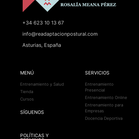
+34 623 10 13 67
info@readaptacionpostural.com
Asturias, España
MENÚ
SERVICIOS
Entrenamiento y Salud
Entrenamiento
Presencial
Tienda
Entrenamiento Online
Cursos
Entrenamiento para
Empresas
SÍGUENOS
Docencia Deportiva
POLÍTICAS Y