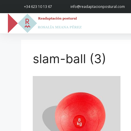
+34 623 10 13 67
info@readaptacionpostural.com
slam-ball (3)