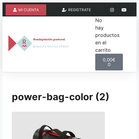
MI CUENTA
REGISTRATE
No
hay
productos
en el
carrito
0,00
€
0
power-bag-color (2)