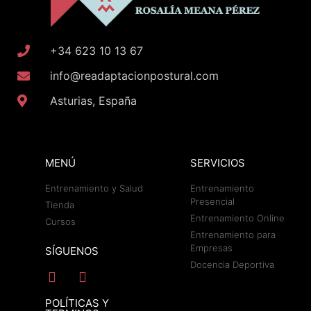
+34 623 10 13 67
info@readaptacionpostural.com
Asturias, España
MENÚ
SERVICIOS
Entrenamiento y Salud
Entrenamiento
Presencial
Tienda
Entrenamiento Online
Cursos
Entrenamiento para
Empresas
SÍGUENOS
Docencia Deportiva
POLÍTICAS Y