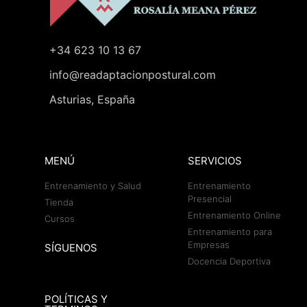
+34 623 10 13 67
info@readaptacionpostural.com
Asturias, España
MENÚ
SERVICIOS
Entrenamiento y Salud
Entrenamiento
Presencial
Tienda
Entrenamiento Online
Cursos
Entrenamiento para
Empresas
SÍGUENOS
Docencia Deportiva
POLÍTICAS Y