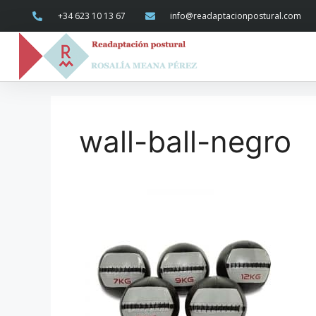
+34 623 10 13 67
info@readaptacionpostural.com
wall-ball-negro